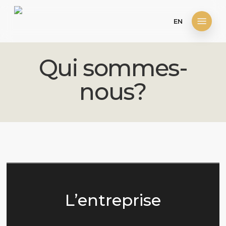
Skip
Menu
EN
to
main
content
Qui sommes-
nous?
L’entreprise